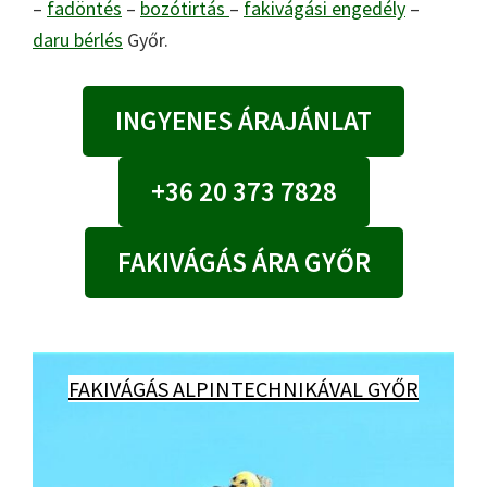
–
fadöntés
–
bozótirtás
–
fakivágási engedély
–
daru bérlés
Győr.
INGYENES ÁRAJÁNLAT
+36 20 373 7828
FAKIVÁGÁS ÁRA GYŐR
FAKIVÁGÁS ALPINTECHNIKÁVAL GYŐR