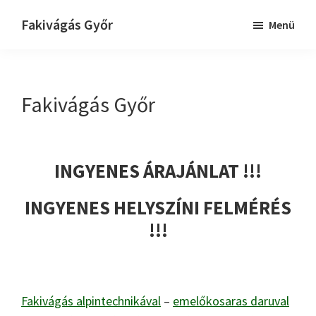
Skip
Ugrás
Fakivágás Győr
Menü
to
az
Fakivagas
main
elsődleges
Győr
content
oldalsávhoz
Fakivágás Győr
INGYENES ÁRAJÁNLAT !!!
INGYENES HELYSZÍNI FELMÉRÉS
!!!
Fakivágás alpintechnikával
–
emelőkosaras daruval