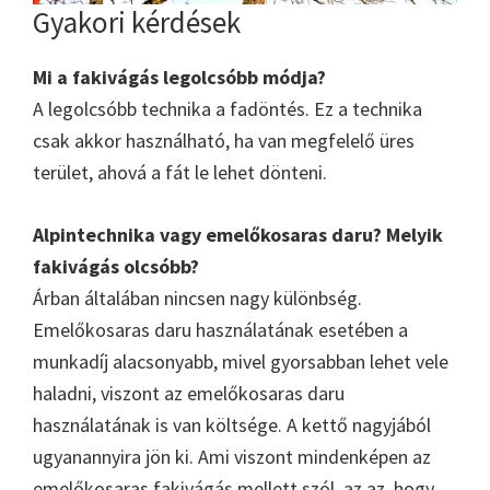
Gyakori kérdések
Mi a fakivágás legolcsóbb módja?
A legolcsóbb technika a fadöntés. Ez a technika
csak akkor használható, ha van megfelelő üres
terület, ahová a fát le lehet dönteni.
Alpintechnika vagy emelőkosaras daru? Melyik
fakivágás olcsóbb?
Árban általában nincsen nagy különbség.
Emelőkosaras daru használatának esetében a
munkadíj alacsonyabb, mivel gyorsabban lehet vele
haladni, viszont az emelőkosaras daru
használatának is van költsége. A kettő nagyjából
ugyanannyira jön ki. Ami viszont mindenképen az
emelőkosaras fakivágás mellett szól, az az, hogy